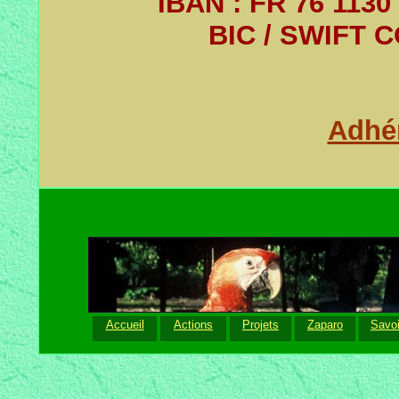
IBAN : FR 76 1130
BIC / SWIFT 
Adhér
Accueil
Actions
Projets
Zaparo
Savoi