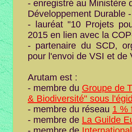
- enregistré au Ministère 
Développement Durable - 
- lauréat "10 Projets p
201
5 en lien a
vec la COP
- partenaire du SCD, o
pour l'envoi de VSI et de
Arutam est :
- membre du
Groupe de T
& Biodiversité" sous l'égi
- membre du réseau
1 % f
- membre de
La Guilde E
- membre de
Internationa